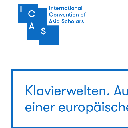
Direkt zum Inhalt
Klavierwelten. A
einer europäisch