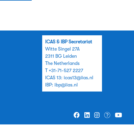
ICAS & IBP Secretariat
Witte Singel 27A
2311 BG Leiden
The Netherlands
T +31-71-527 2227
ICAS 13:
icas13@iias.nl
IBP:
ibp@iias.nl